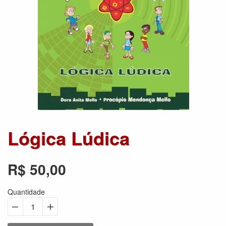
Lógica Lúdica
R$ 50,00
Preço
normal
Quantidade
−
Reduzir
+
Aumentar