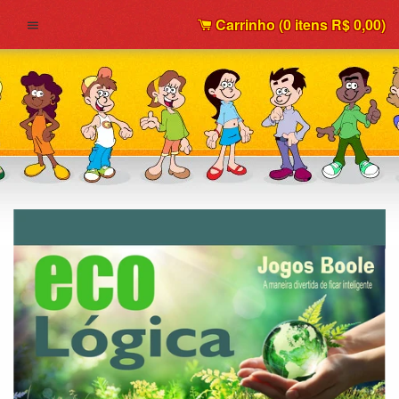
Carrinho (
0
itens
R$ 0,00
)
Menu