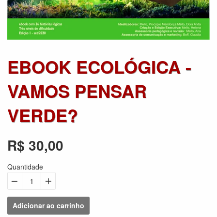
EBOOK ECOLÓGICA -
VAMOS PENSAR
VERDE?
R$ 30,00
Preço
normal
Quantidade
−
Reduzir
+
Aumentar
quantidade
quantidade
Adicionar ao carrinho
em
em