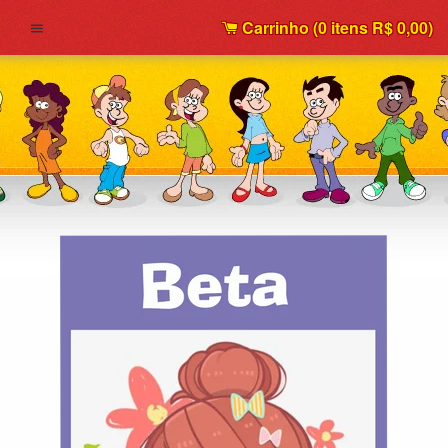
Carrinho (
0
itens
R$ 0,00
)
Menu