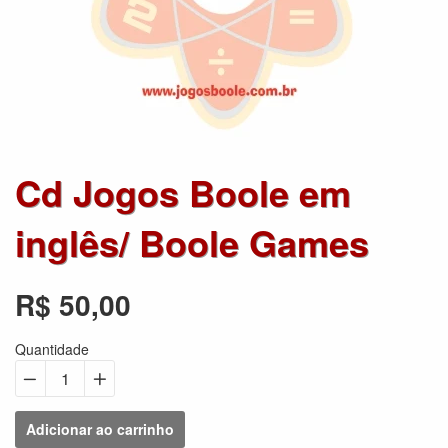
Cd Jogos Boole em
inglês/ Boole Games
R$ 50,00
Preço
normal
Quantidade
−
Reduzir
+
Aumentar
quantidade
quantidade
Adicionar ao carrinho
em
em