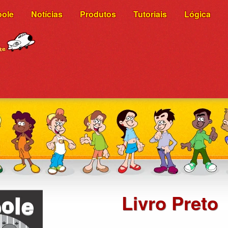
oole
Notícias
Produtos
Tutoriais
Lógica
Livro Preto