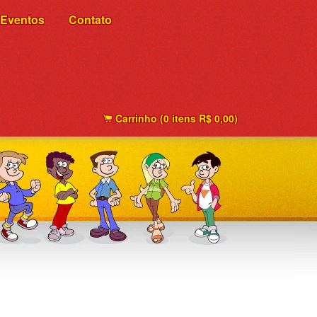
Eventos
Contato
Carrinho (
0
itens
R$ 0,00
)