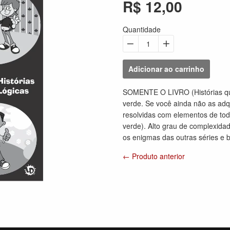
R$ 12,00
Preço
normal
Quantidade
−
Reduzir
+
Aumentar
quantidade
quantidade
Adicionar ao carrinho
em
em
uma
uma
SOMENTE O LIVRO (Histórias que
unidade
unidade
verde. Se você ainda não as adq
resolvidas com elementos de toda
verde). Alto grau de complexida
os enigmas das outras séries e 
← Produto anterior