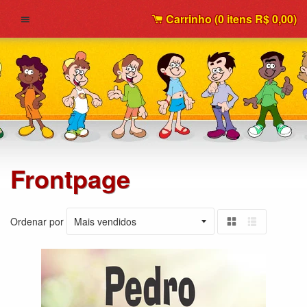
Carrinho (
0
itens
R$ 0,00
)
Menu
Frontpage
Ordenar por
Grelha
Lista